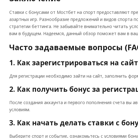
Ставки с бонусами от Мостбет на спорт предоставляют пре
азартных игр. Разнообразие предложений и видов спорта 
стратегии беттинга. Не забывайте внимательно читать усл
вам в будущем. Надеемся, данный обзор поможет вам в ваш
Часто задаваемые вопросы (FA
1. Как зарегистрироваться на сай
Для регистрации необходимо зайти на сайт, заполнить форм
2. Как получить бонус за регистр
После создания аккаунта и первого пополнения счета вы а
условиям.
3. Как начать делать ставки с бон
Выберите спорт и событие, ознакомьтесь с условиями бонус