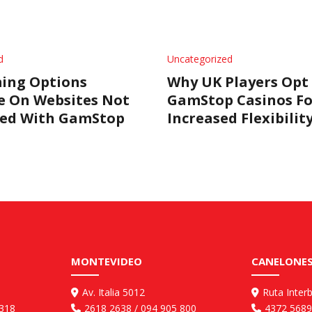
d
Uncategorized
ing Options
Why UK Players Opt
e On Websites Not
GamStop Casinos Fo
red With GamStop
Increased Flexibilit
MONTEVIDEO
CANELONES
Av. Italia 5012
Ruta Inter
 318
2618 2638 / 094 905 800
4372 5689