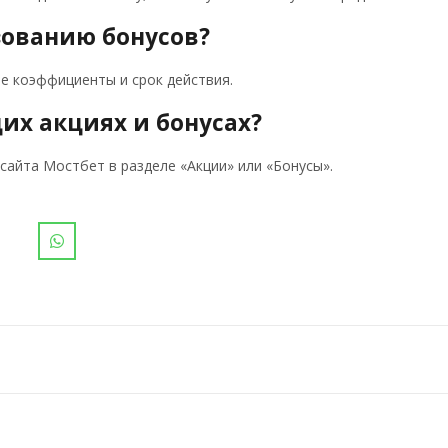
ьзованию бонусов?
е коэффициенты и срок действия.
их акциях и бонусах?
сайта Мостбет в разделе «Акции» или «Бонусы».