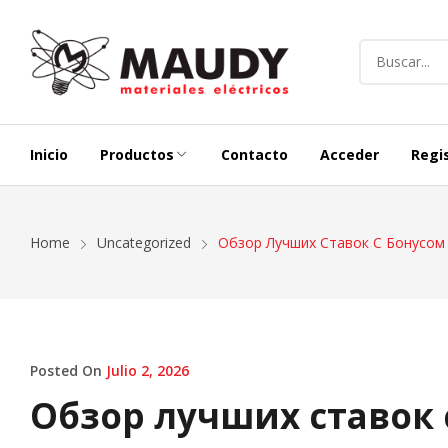
Inicio
Productos
Contacto
Acceder
Regi
Alargues Y Carretes
Termicas, Di
Home
Uncategorized
Обзор Лучших Ставок С Бонусом
Iluminación Exterior
Representac
Conductores
Lineas Modu
Posted On
Julio 2, 2026
Обзор лучших ставок 