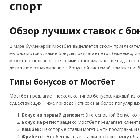
спорт
Обзор лучших ставок с бо
В мире букмекеров Мостбет выделяется своим привлекател
мы рассмотрим, какие бонусы предлагает этот букмекер, и 
может воспользоваться этими ставками, и какие виды спор
детальное ознакомление с бонусной системой поможет изб
Типы бонусов от Мостбет
Мостбет предлагает несколько типов бонусов, каждый из к
существующих. Ниже приведен список наиболее популярных
Бонус на первый депозит:
Это основной бонус, кот
Бонус за регистрацию:
Мостбет предлагает клиента
Кэшбэк:
Некоторые ставки могут быть проиграны, и 
Фрибеты:
Это бесплатные ставки, которые могут бы