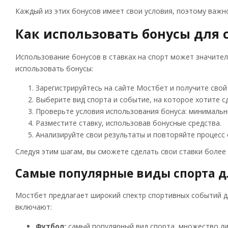
Каждый из этих бонусов имеет свои условия, поэтому важно
Как использовать бонусы для 
Использование бонусов в ставках на спорт может значител
использовать бонусы:
Зарегистрируйтесь на сайте Мостбет и получите свой
Выберите вид спорта и событие, на которое хотите сд
Проверьте условия использования бонуса: минимальн
Разместите ставку, использовав бонусные средства.
Анализируйте свои результаты и повторяйте процесс 
Следуя этим шагам, вы сможете сделать свои ставки боле
Самые популярные виды спорта дл
Мостбет предлагает широкий спектр спортивных событий д
включают:
Футбол:
самый популярный вид спорта, множество лиг