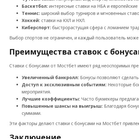
Баскетбол:
интересные ставки на НБА и европейские
Теннис:
широкий выбор турниров и мгновенных ставо
Хоккей:
ставки на КХЛ и НХЛ.
Киберспорт:
быстрорастущая сфера с ломанием трад
Выбор спортов не ограничен, и каждый пользователь может 
Преимущества ставок с бонуса
Ставки с бонусами от Мостбет имеют ряд неоспоримых пр
Увеличенный банкролл:
Бонусы позволяют сделать
Доступ к эксклюзивным событиям:
Некоторые бон
мероприятия.
Лучшие коэффициенты:
Часто букмекеры предлага
Повышенные шансы на выигрыш:
Благодаря бонус
суммами.
Эти факторы делают ставки с бонусами на Мостбет привлек
Заключение