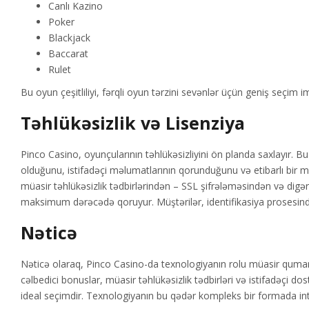
Canlı Kazino
Poker
Blackjack
Baccarat
Rulet
Bu oyun çeşitliliyi, fərqli oyun tərzini sevənlər üçün geniş seçim im
Təhlükəsizlik və Lisenziya
Pinco Casino, oyunçularının təhlükəsizliyini ön planda saxlayır. Bu
olduğunu, istifadəçi məlumatlarının qorunduğunu və etibarlı bir
müasir təhlükəsizlik tədbirlərindən – SSL şifrələməsindən və digər t
maksimum dərəcədə qoruyur. Müştərilər, identifikasiya prosesin
Nəticə
Nəticə olaraq, Pinco Casino-da texnologiyanın rolu müasir qumar m
cəlbedici bonuslar, müasir təhlükəsizlik tədbirləri və istifadəçi d
ideal seçimdir. Texnologiyanın bu qədər kompleks bir formada in