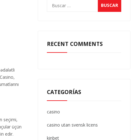
Buscar:
RECENT COMMENTS
ədalətli
 Casino,
umatlarını
CATEGORÍAS
casino
n seçimi,
casino utan svensk licens
unçular üçün
n edir.
kinbet