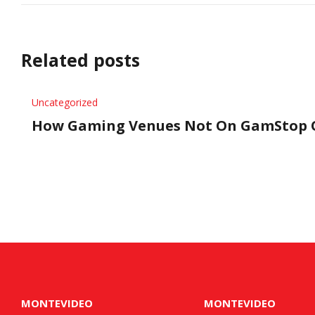
de
entradas
Related posts
Uncategorized
How Gaming Venues Not On GamStop Of
MONTEVIDEO
MONTEVIDEO