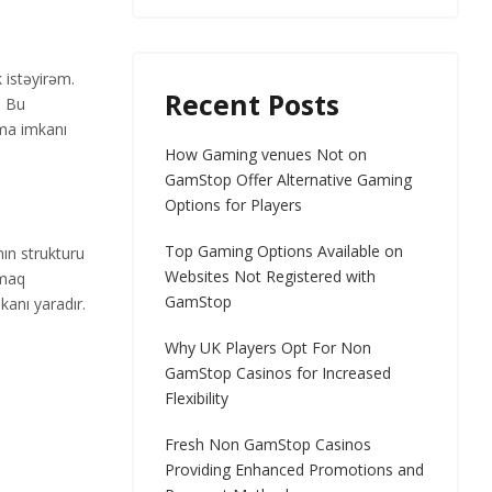
istəyirəm.
Recent Posts
. Bu
tma imkanı
How Gaming venues Not on
GamStop Offer Alternative Gaming
Options for Players
Top Gaming Options Available on
nın strukturu
Websites Not Registered with
çmaq
GamStop
kanı yaradır.
Why UK Players Opt For Non
GamStop Casinos for Increased
Flexibility
Fresh Non GamStop Casinos
Providing Enhanced Promotions and