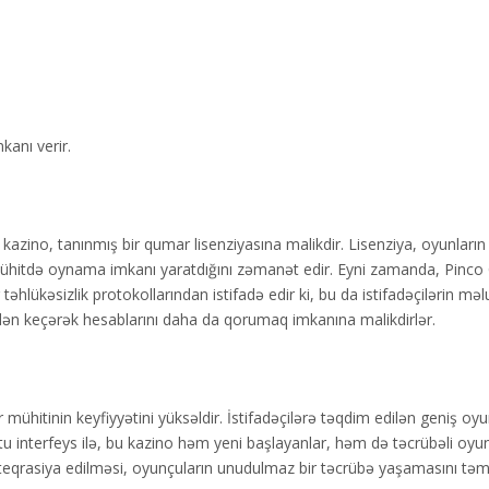
kanı verir.
 kazino, tanınmış bir qumar lisenziyasına malikdir. Lisenziya, oyunların 
 mühitdə oynama imkanı yaratdığını zəmanət edir. Eyni zamanda, Pinco
əhlükəsizlik protokollarından istifadə edir ki, bu da istifadəçilərin məl
dən keçərək hesablarını daha da qorumaq imkanına malikdirlər.
ühitinin keyfiyyətini yüksəldir. İstifadəçilərə təqdim edilən geniş oyu
ostu interfeys ilə, bu kazino həm yeni başlayanlar, həm də təcrübəli oy
teqrasiya edilməsi, oyunçuların unudulmaz bir təcrübə yaşamasını təmi