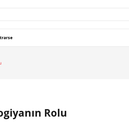
trarse
Termicas, Diferenciales Y Acc.
Cajas Y Tableros
u
Representaciones
Caños Y Ductos
Lineas Modulares
Fichas Y Adaptad
ogiyanın Rolu