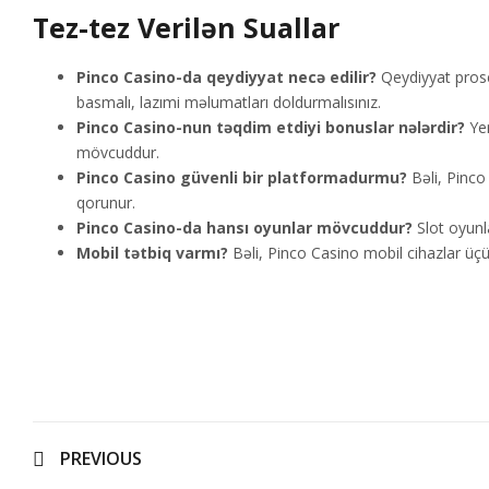
Tez-tez Verilən Suallar
Pinco Casino-da qeydiyyat necə edilir?
Qeydiyyat prose
basmalı, lazımi məlumatları doldurmalısınız.
Pinco Casino-nun təqdim etdiyi bonuslar nələrdir?
Yen
mövcuddur.
Pinco Casino güvenli bir platformadurmu?
Bəli, Pinco 
qorunur.
Pinco Casino-da hansı oyunlar mövcuddur?
Slot oyunla
Mobil tətbiq varmı?
Bəli, Pinco Casino mobil cihazlar üçü
Navegación
PREVIOUS