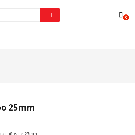
0
Iluminación Interior
Lámparas Y Tubos
ores
Varios
ubo 25mm
para caños de 25mm