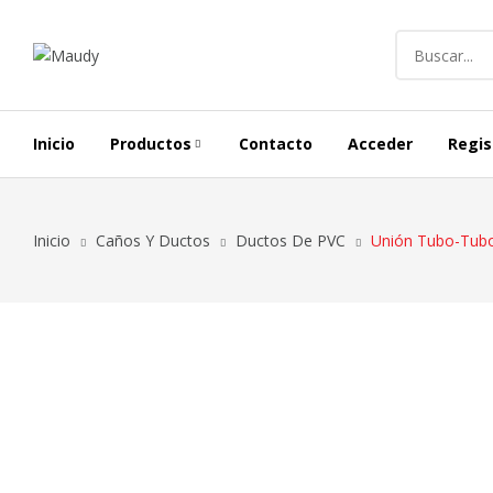
Inicio
Productos
Contacto
Acceder
Regis
Alargues Y Carretes
Inicio
Caños Y Ductos
Ductos De PVC
Unión Tubo-Tu
Iluminación Exterior
Conductores