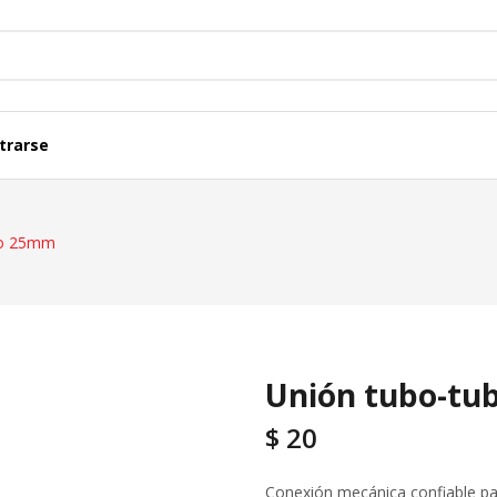
trarse
Termicas, Diferenciales Y Acc.
Cajas Y Tableros
bo 25mm
Representaciones
Caños Y Ductos
Lineas Modulares
Fichas Y Adaptad
Unión tubo-t
$
20
Conexión mecánica confiable 