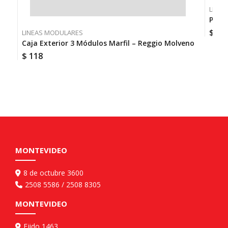
LINEA
Plaqu
$
83
LINEAS MODULARES
Caja Exterior 3 Módulos Marfil – Reggio Molveno
$
118
MONTEVIDEO
8 de octubre 3600
2508 5586 / 2508 8305
MONTEVIDEO
Ejido 1463