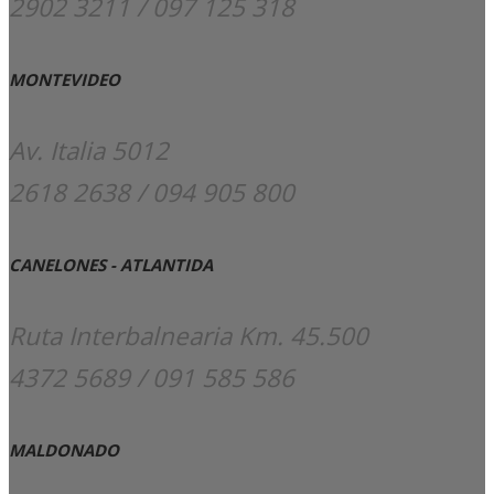
2902 3211 / 097 125 318
MONTEVIDEO
Av. Italia 5012
2618 2638 / 094 905 800
CANELONES - ATLANTIDA
Ruta Interbalnearia Km. 45.500
4372 5689 / 091 585 586
MALDONADO