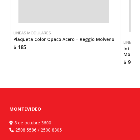
LINEAS MODULARES
Plaqueta Color Opaco Acero – Reggio Molveno
LINEAS 
$
185
Int. Un
Molven
$
95
MONTEVIDEO
8 de octubre 3600
2508 5586 / 2508 8305