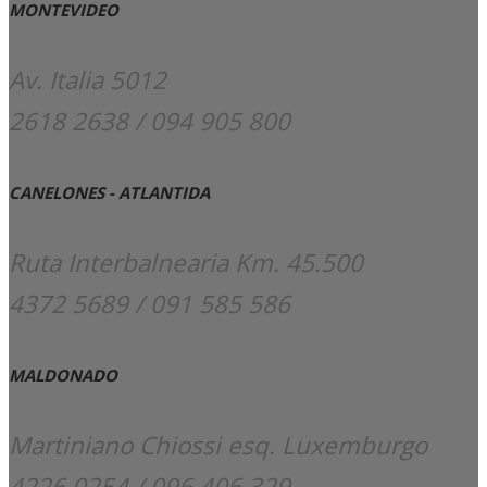
MONTEVIDEO
Av. Italia 5012
2618 2638 / 094 905 800
CANELONES - ATLANTIDA
Ruta Interbalnearia Km. 45.500
4372 5689 / 091 585 586
MALDONADO
Martiniano Chiossi esq. Luxemburgo
4226 0254 / 096 406 329