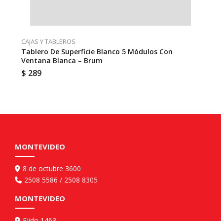
C
T
CAJAS Y TABLEROS
$
Tablero De Superficie Blanco 5 Módulos Con
Ventana Blanca – Brum
$
289
MONTEVIDEO
8 de octubre 3600
2508 5586 / 2508 8305
MONTEVIDEO
Ejido 1463