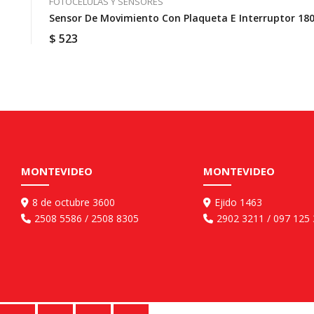
FOTOCÉLULAS Y SENSORES
Sensor De Movimiento Con Plaqueta E Interruptor 180
$
523
MONTEVIDEO
MONTEVIDEO
8 de octubre 3600
Ejido 1463
2508 5586 / 2508 8305
2902 3211 / 097 125