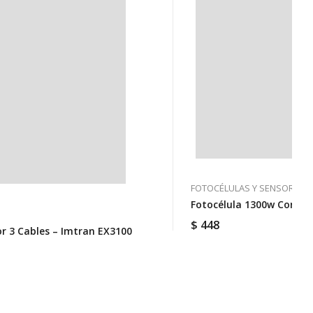
FOTOCÉLULAS Y SENSORES
Fotocélula 1300w Con Rel
$
448
or 3 Cables – Imtran EX3100