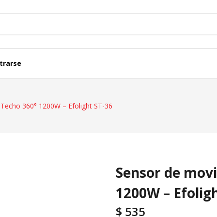
trarse
Termicas, Diferenciales Y Acc.
Cajas Y Tableros
Techo 360° 1200W – Efolight ST-36
Representaciones
Caños Y Ductos
Lineas Modulares
Fichas Y Adaptad
Sensor de movi
1200W – Efolig
$
535