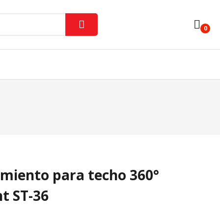
0
Iluminación Interior
Lámparas Y Tubos
ores
Varios
miento para techo 360°
ht ST-36