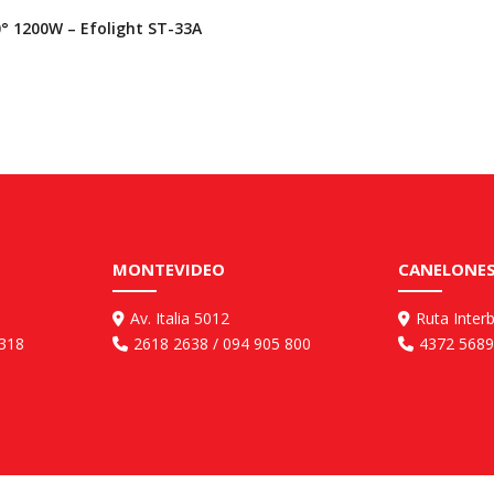
° 1200W – Efolight ST-33A
MONTEVIDEO
CANELONES
Av. Italia 5012
Ruta Inter
 318
2618 2638 / 094 905 800
4372 5689