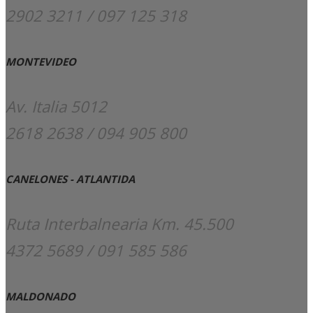
2902 3211 / 097 125 318
MONTEVIDEO
Av. Italia 5012
2618 2638 / 094 905 800
CANELONES - ATLANTIDA
Ruta Interbalnearia Km. 45.500
4372 5689 / 091 585 586
MALDONADO