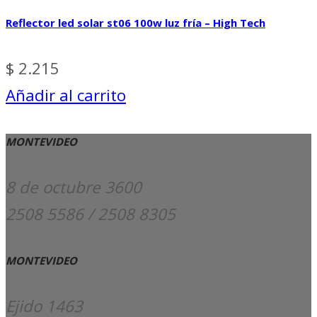
Reflector led solar st06 100w luz fría – High Tech
$
2.215
Añadir al carrito
MONTEVIDEO
8 de octubre 3600
2508 5586 / 2508 8305
MONTEVIDEO
Ejido 1463