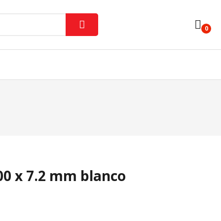
0
Iluminación Interior
Lámparas Y Tubos
ores
Varios
00 x 7.2 mm blanco