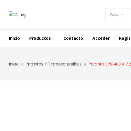
Inicio
Productos
Contacto
Acceder
Regis
Alargues Y Carretes
Inicio
Precintos Y Termocontraíbles
Precinto 370/400 X 7
Iluminación Exterior
Conductores