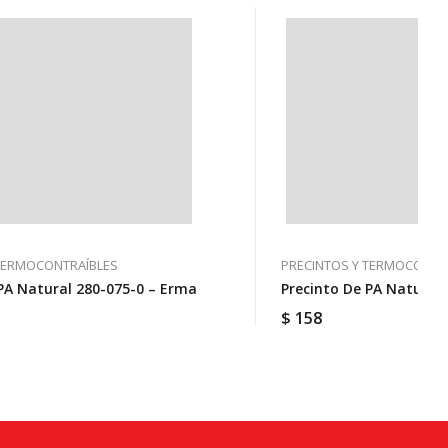
 TERMOCONTRAÍBLES
PRECINTOS Y TERMOCONTR
PA Natural 280-075-0 – Erma
Precinto De PA Natural
$
158