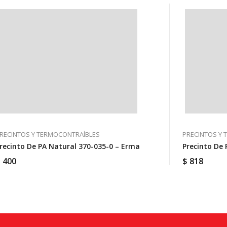
RECINTOS Y TERMOCONTRAÍBLES
PRECINTOS Y
recinto De PA Natural 370-035-0 – Erma
Precinto De 
$
400
$
818