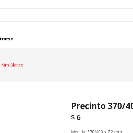
trarse
Termicas, Diferenciales Y Acc.
Cajas Y Tableros
.2 Mm Blanco
Representaciones
Caños Y Ductos
Lineas Modulares
Fichas Y Adaptad
Precinto 370/4
$
6
Medida: 370/400 x 7.2 mm