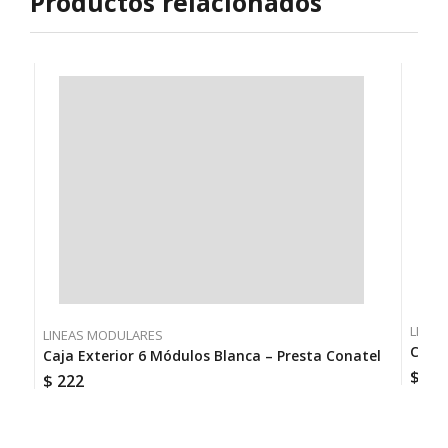
Productos relacionados
LINEA
LINEAS MODULARES
Caja 
Caja Exterior 6 Módulos Blanca – Presta Conatel
$
13
$
222