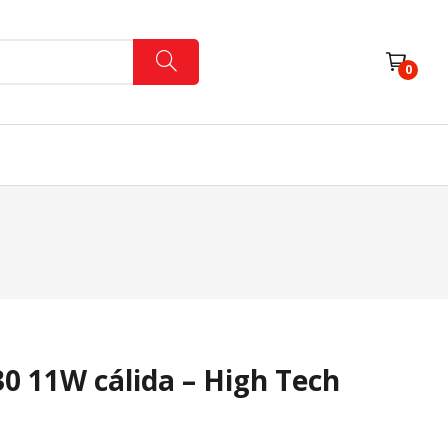
0
Iluminación Interior
Lámparas Y Tubos
Varios
 11W cálida – High Tech