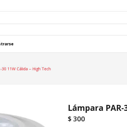
strarse
ferenciales Y Acc.
Cajas Y Tableros
30 11W Cálida – High Tech
iones
Caños Y Ductos
lares
Fichas Y Adaptadores
Lámpara PAR-30
$
300