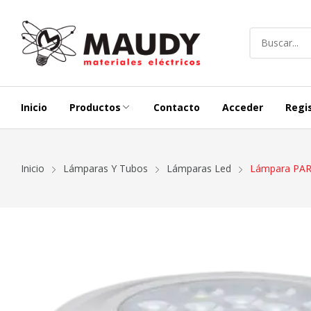
Inicio
Productos
Contacto
Acceder
Regi
Alargues Y Carretes
Termicas, Di
Inicio
Lámparas Y Tubos
Lámparas Led
Lámpara PAR-
Iluminación Exterior
Representac
Conductores
Lineas Modu