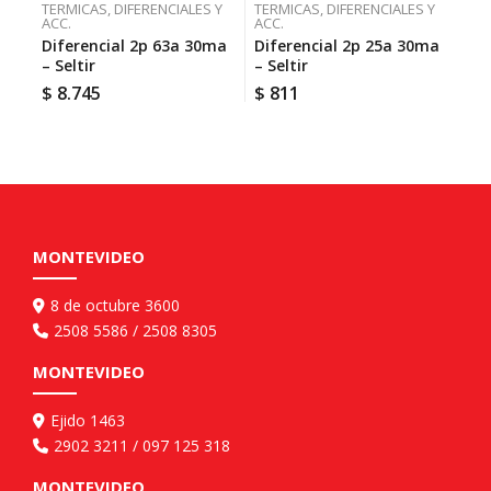
TERMICAS, DIFERENCIALES Y
TERMICAS, DIFERENCIALES Y
TER
ACC.
ACC.
ACC
Diferencial 2p 63a 30ma
Diferencial 2p 25a 30ma
Pe
– Seltir
– Seltir
1m
Sel
$
8.745
$
811
$
1
MONTEVIDEO
8 de octubre 3600
2508 5586 / 2508 8305
MONTEVIDEO
Ejido 1463
2902 3211 / 097 125 318
MONTEVIDEO