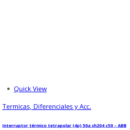
Quick View
Termicas, Diferenciales y Acc.
Interruptor térmico tetrapolar (4p) 50a sh204 c50 – ABB