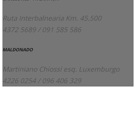
Ruta Interbalnearia Km. 45.500
4372 5689 / 091 585 586
MALDONADO
Martiniano Chiossi esq. Luxemburgo
4226 0254 / 096 406 329