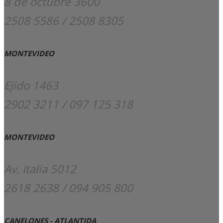
8 de octubre 3600
2508 5586 / 2508 8305
MONTEVIDEO
Ejido 1463
2902 3211 / 097 125 318
MONTEVIDEO
Av. Italia 5012
2618 2638 / 094 905 800
CANELONES - ATLANTIDA