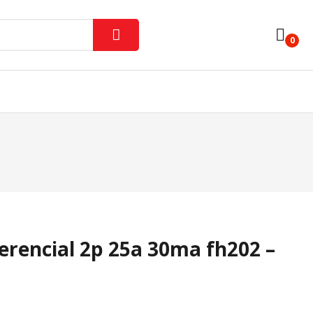
0
Iluminación Interior
Lámparas Y Tubos
ores
Varios
ferencial 2p 25a 30ma fh202 –