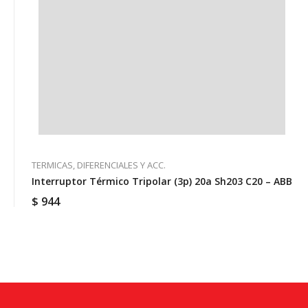
TERMICAS, DIFERENCIALES Y ACC.
Interruptor Térmico Tripolar (3p) 20a Sh203 C20 – ABB
$
944