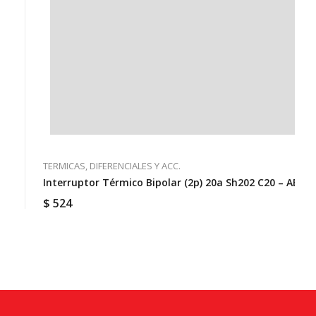
TERMICAS, DIFERENCIALES Y ACC.
Interruptor Térmico Bipolar (2p) 20a Sh202 C20 – ABB
$
524