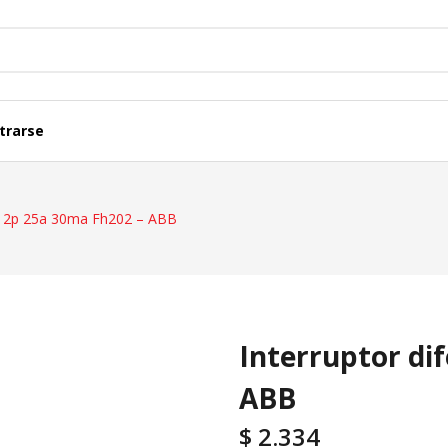
trarse
Termicas, Diferenciales Y Acc.
Cajas Y Tableros
al 2p 25a 30ma Fh202 – ABB
Representaciones
Caños Y Ductos
Lineas Modulares
Fichas Y Adaptad
Interruptor di
ABB
$
2.334