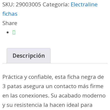
patas
SKU:
29003005
Categoría:
Electraline
10A
fichas
negra
Share
-
Electraline
quantity
Descripción
Práctica y confiable, esta ficha negra de
3 patas asegura un contacto más firme
en las conexiones. Su acabado moderno
y su resistencia la hacen ideal para