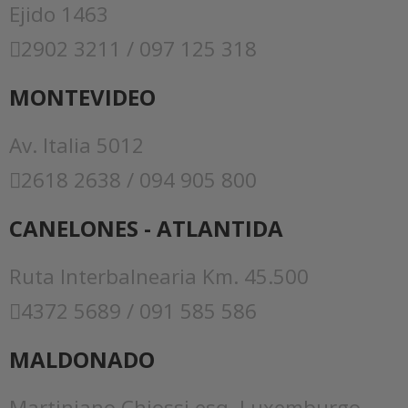
Ejido 1463
2902 3211 / 097 125 318
MONTEVIDEO
Av. Italia 5012
2618 2638 / 094 905 800
CANELONES - ATLANTIDA
Ruta Interbalnearia Km. 45.500
4372 5689 / 091 585 586
MALDONADO
Martiniano Chiossi esq. Luxemburgo