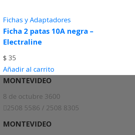
Fichas y Adaptadores
Ficha 2 patas 10A negra –
Electraline
$
35
Añadir al carrito
MONTEVIDEO
8 de octubre 3600
2508 5586 / 2508 8305
MONTEVIDEO