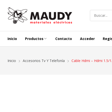
Inicio
Productos
Contacto
Acceder
Regi
Alargues Y Carretes
Termicas, Di
Inicio
Accesorios Tv Y Telefonía
Cable Hdmi – Hdmi 1.5/1
Iluminación Exterior
Representac
Conductores
Lineas Modu