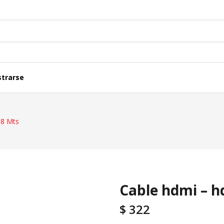
strarse
ferenciales Y Acc.
Cajas Y Tableros
.8 Mts
iones
Caños Y Ductos
lares
Fichas Y Adaptadores
Cable hdmi – h
$
322