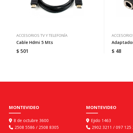
ACCESORIOS TV Y TELEFONÍA
ACCESORIOS
Cable Hdmi 5 Mts
Adaptador
$
501
$
48
MONTEVIDEO
MONTEVIDEO
8 de octubre 3600
Ejido 1463
2508 5586 / 2508 8305
2902 3211 / 097 125