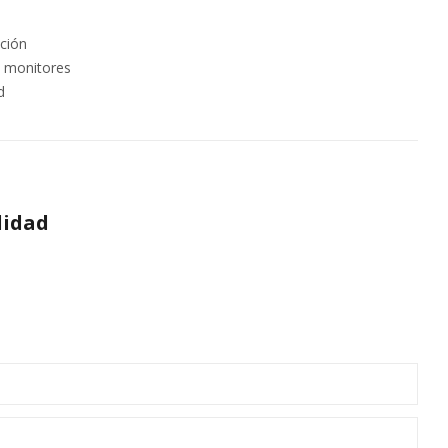
ición
y monitores
d
lidad