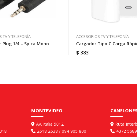
 TV Y TELEFONÍA
ACCESORIOS TV Y TELEFONÍA
 Plug 1/4 – Spica Mono
Cargador Tipo C Carga Rápi
$
383
MONTEVIDEO
CANELONES
Av. Italia 5012
Ruta Inter
 318
2618 2638 / 094 905 800
4372 5689