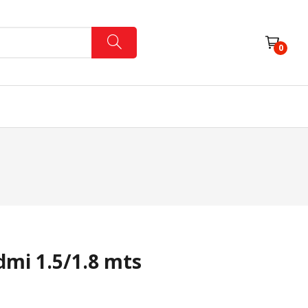
0
Iluminación Interior
Lámparas Y Tubos
Varios
dmi 1.5/1.8 mts