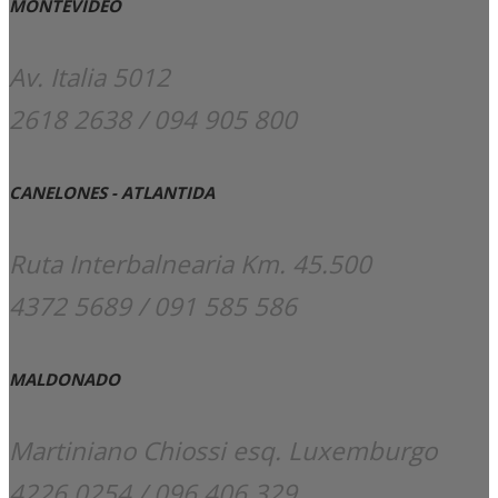
MONTEVIDEO
Av. Italia 5012
2618 2638 / 094 905 800
CANELONES - ATLANTIDA
Ruta Interbalnearia Km. 45.500
4372 5689 / 091 585 586
MALDONADO
Martiniano Chiossi esq. Luxemburgo
4226 0254 / 096 406 329