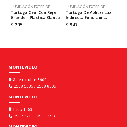
ILUMINACIÓN EXTERIOR
ILUMINACIÓN EXTERIOR
ILU
Tortuga Oval Con Reja
Tortuga De Aplicar Luz
Cub
Grande – Plastica Blanca
Indirecta Fundición
GU
Aluminio Blanco
$
295
$
947
$
5
MONTEVIDEO
8 de octubre 3600
2508 5586 / 2508 8305
MONTEVIDEO
Ejido 1463
2902 3211 / 097 125 318
MONTEVIDEO