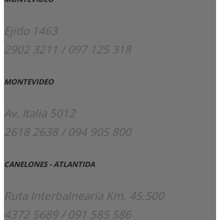
Ejido 1463
2902 3211 / 097 125 318
MONTEVIDEO
Av. Italia 5012
2618 2638 / 094 905 800
CANELONES - ATLANTIDA
Ruta Interbalnearia Km. 45.500
4372 5689 / 091 585 586