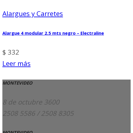
Alargues y Carretes
Alargue 4 modular 2.5 mts negro – Electraline
$
332
Leer más
MONTEVIDEO
8 de octubre 3600
2508 5586 / 2508 8305
MONTEVIDEO