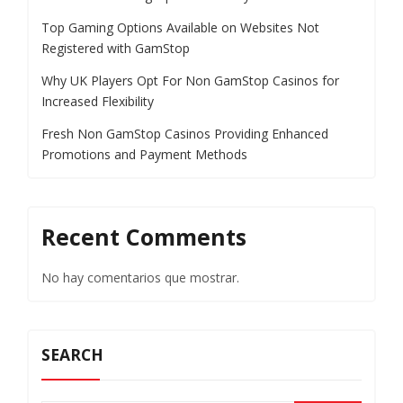
Top Gaming Options Available on Websites Not
Registered with GamStop
Why UK Players Opt For Non GamStop Casinos for
Increased Flexibility
Fresh Non GamStop Casinos Providing Enhanced
Promotions and Payment Methods
Recent Comments
No hay comentarios que mostrar.
SEARCH