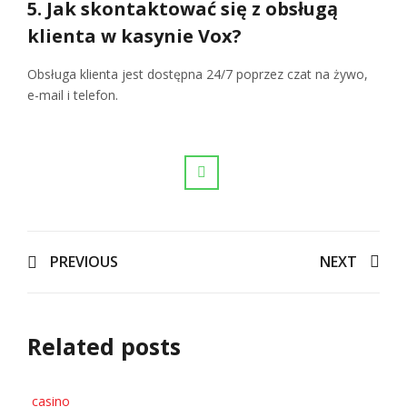
5. Jak skontaktować się z obsługą
klienta w kasynie Vox?
Obsługa klienta jest dostępna 24/7 poprzez czat na żywo,
e-mail i telefon.
Navegación
PREVIOUS
NEXT
de
entradas
Related posts
casino
cas