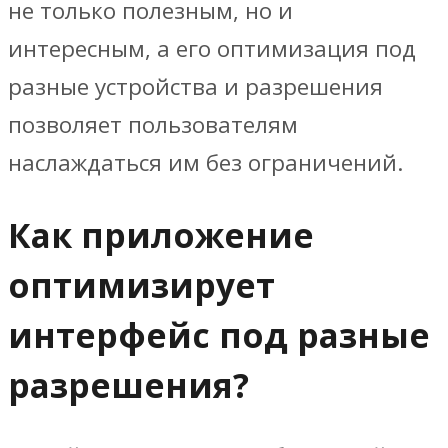
не только полезным, но и
интересным, а его оптимизация под
разные устройства и разрешения
позволяет пользователям
наслаждаться им без ограничений.
Как приложение
оптимизирует
интерфейс под разные
разрешения?