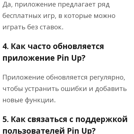
Да, приложение предлагает ряд
бесплатных игр, в которые можно
играть без ставок.
4. Как часто обновляется
приложение Pin Up?
Приложение обновляется регулярно,
чтобы устранить ошибки и добавить
новые функции.
5. Как связаться с поддержкой
пользователей Pin Up?