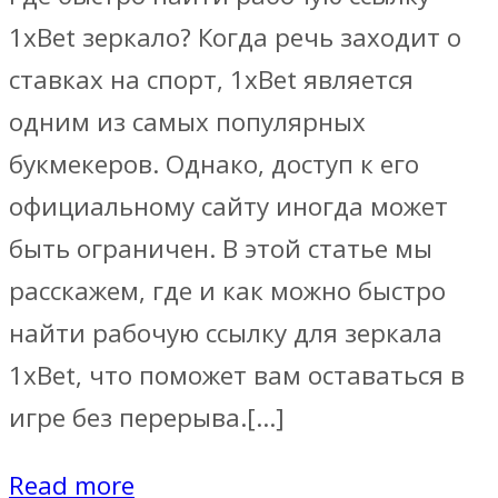
1xBet зеркало? Когда речь заходит о
ставках на спорт, 1xBet является
одним из самых популярных
букмекеров. Однако, доступ к его
официальному сайту иногда может
быть ограничен. В этой статье мы
расскажем, где и как можно быстро
найти рабочую ссылку для зеркала
1xBet, что поможет вам оставаться в
игре без перерыва.[…]
Read more