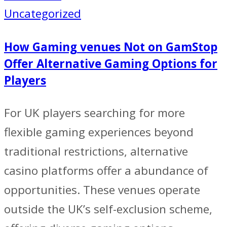
Uncategorized
How Gaming venues Not on GamStop
Offer Alternative Gaming Options for
Players
For UK players searching for more
flexible gaming experiences beyond
traditional restrictions, alternative
casino platforms offer a abundance of
opportunities. These venues operate
outside the UK’s self-exclusion scheme,