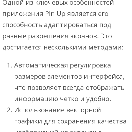
Одной из ключевых особенностей
приложения Pin Up является его
способность адаптироваться под
разные разрешения экранов. Это
достигается несколькими методами:
Автоматическая регулировка
размеров элементов интерфейса,
что позволяет всегда отображать
информацию четко и удобно.
Использование векторной
графики для сохранения качества