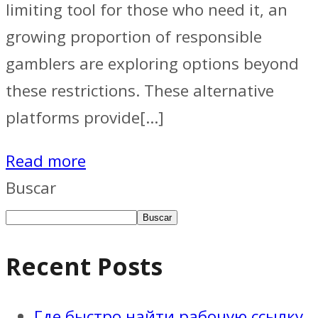
limiting tool for those who need it, an
growing proportion of responsible
gamblers are exploring options beyond
these restrictions. These alternative
platforms provide[…]
Read more
Buscar
Buscar
Recent Posts
Где быстро найти рабочую ссылку