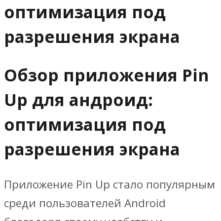
оптимизация под
разрешения экрана
Обзор приложения Pin
Up для андроид:
оптимизация под
разрешения экрана
Приложение Pin Up стало популярным
среди пользователей Android