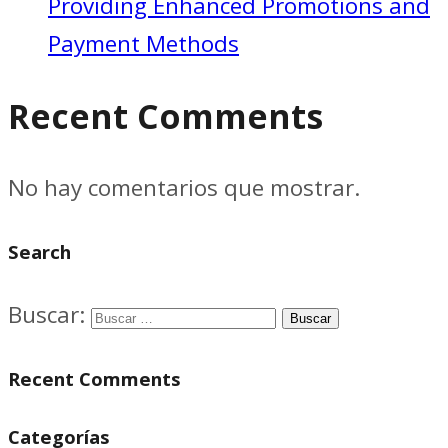
Providing Enhanced Promotions and
Payment Methods
Recent Comments
No hay comentarios que mostrar.
Search
Buscar:
Recent Comments
Categorías