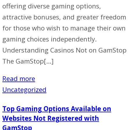
offering diverse gaming options,
attractive bonuses, and greater freedom
for those who wish to manage their own
gaming choices independently.
Understanding Casinos Not on GamStop
The GamStop[…]
Read more
Uncategorized
Top Gaming Options Available on
Websites Not Registered with
GamStop