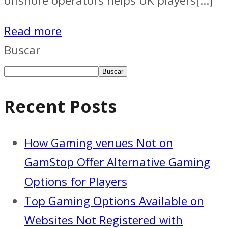
offshore operators helps UK players[…]
Read more
Buscar
Buscar
Recent Posts
How Gaming venues Not on
GamStop Offer Alternative Gaming
Options for Players
Top Gaming Options Available on
Websites Not Registered with