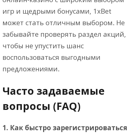
игр и щедрыми бонусами, 1xBet
может стать отличным выбором. Не
забывайте проверять раздел акций,
чтобы не упустить шанс
воспользоваться выгодными
предложениями.
Часто задаваемые
вопросы (FAQ)
1. Как быстро зарегистрироваться