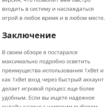
входить в систему и наслаждаться
игрой в любое время и в любом месте.
Заключение
В своем обзоре я постарался
максимально подробно осветить
преимущества использования 1xBet и
как 1xBet вход через быстрый аккаунт
делает игровой процесс еще более
удобным. Если вы ищете надежное
онлайн-казино с широким выбором