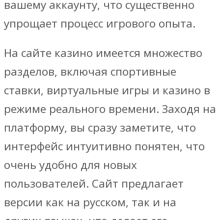
вашему аккаунту, что существенно
упрощает процесс игрового опыта.
На сайте казино имеется множество
разделов, включая спортивные
ставки, виртуальные игры и казино в
режиме реального времени. Заходя на
платформу, вы сразу заметите, что
интерфейс интуитивно понятен, что
очень удобно для новых
пользователей. Сайт предлагает
версии как на русском, так и на