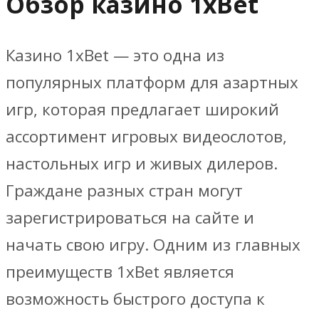
Обзор казино 1xBet
Казино 1xBet — это одна из
популярных платформ для азартных
игр, которая предлагает широкий
ассортимент игровых видеослотов,
настольных игр и живых дилеров.
Граждане разных стран могут
зарегистрироваться на сайте и
начать свою игру. Одним из главных
преимуществ 1xBet является
возможность быстрого доступа к