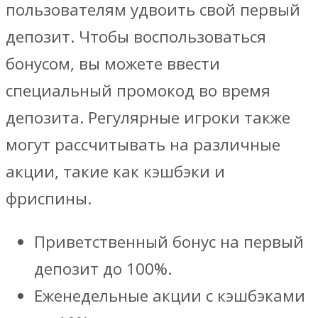
пользователям удвоить свой первый
депозит. Чтобы воспользоваться
бонусом, вы можете ввести
специальный промокод во время
депозита. Регулярные игроки также
могут рассчитывать на различные
акции, такие как кэшбэки и
фриспины.
Приветственный бонус на первый
депозит до 100%.
Еженедельные акции с кэшбэками