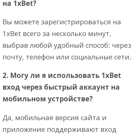
на 1xBet?
Вы можете зарегистрироваться на
1xBet всего за несколько минут,
выбрав любой удобный способ: через
почту, телефон или социальные сети.
2. Могу ли я использовать 1xBet
вход через быстрый аккаунт на
мобильном устройстве?
Да, мобильная версия сайта и
приложение поддерживают вход