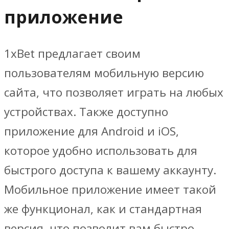
приложение
1xBet предлагает своим
пользователям мобильную версию
сайта, что позволяет играть на любых
устройствах. Также доступно
приложение для Android и iOS,
которое удобно использовать для
быстрого доступа к вашему аккаунту.
Мобильное приложение имеет такой
же функционал, как и стандартная
версия, что позволит вам быстро