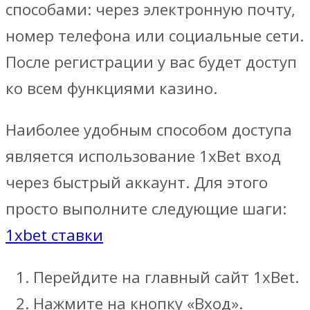
способами: через электронную почту,
номер телефона или социальные сети.
После регистрации у вас будет доступ
ко всем функциями казино.
Наиболее удобным способом доступа
является использование 1xBet вход
через быстрый аккаунт. Для этого
просто выполните следующие шаги:
1xbet ставки
Перейдите на главный сайт 1xBet.
Нажмите на кнопку «Вход».