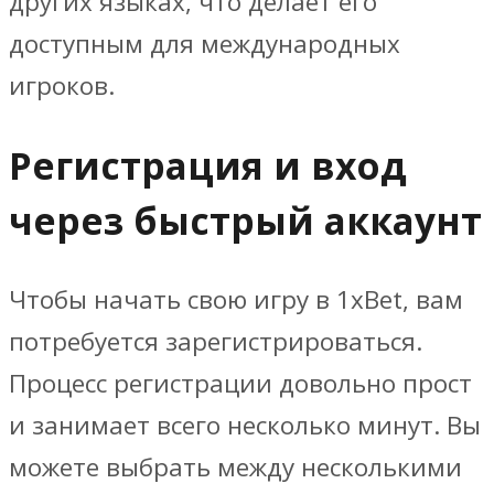
других языках, что делает его
доступным для международных
игроков.
Регистрация и вход
через быстрый аккаунт
Чтобы начать свою игру в 1xBet, вам
потребуется зарегистрироваться.
Процесс регистрации довольно прост
и занимает всего несколько минут. Вы
можете выбрать между несколькими