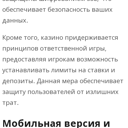
обеспечивает безопасность ваших
данных.
Кроме того, казино придерживается
принципов ответственной игры,
предоставляя игрокам возможность
устанавливать лимиты на ставки и
депозиты. Данная мера обеспечивает
защиту пользователей от излишних
трат.
Мобильная версия и