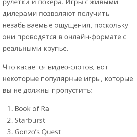
рулетки и покера. Игры с живыми
дилерами позволяют получить
незабываемые ощущения, поскольку
они проводятся в онлайн-формате с
реальными крупье.
Что касается видео-слотов, вот
некоторые популярные игры, которые
вы не должны пропустить:
Book of Ra
Starburst
Gonzo’s Quest